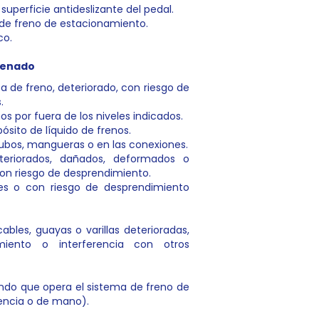
superficie antideslizante del pedal.
a de freno de estacionamiento.
co.
Frenado
a de freno, deteriorado, con riesgo de
.
os por fuera de los niveles indicados.
ósito de líquido de frenos.
 tubos, mangueras o en las conexiones.
eriorados, dañados, deformados o
on riesgo de desprendimiento.
bles o con riesgo de desprendimiento
bles, guayas o varillas deterioradas,
iento o interferencia con otros
do que opera el sistema de freno de
ncia o de mano).