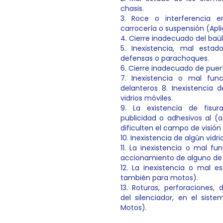
chasis.
3. Roce o interferencia en
carrocería o suspensión (Ap
4. Cierre inadecuado del baúl
5. Inexistencia, mal esta
defensas o parachoques.
6. Cierre inadecuado de puer
7. Inexistencia o mal func
delanteros 8. Inexistencia 
vidrios móviles.
9. La existencia de fisur
publicidad o adhesivos al (a
dificulten el campo de visión
10. Inexistencia de algún vidrio
11. La inexistencia o mal 
accionamiento de alguno de l
12. La inexistencia o mal e
también para motos).
13. Roturas, perforaciones, 
del silenciador, en el sis
Motos).