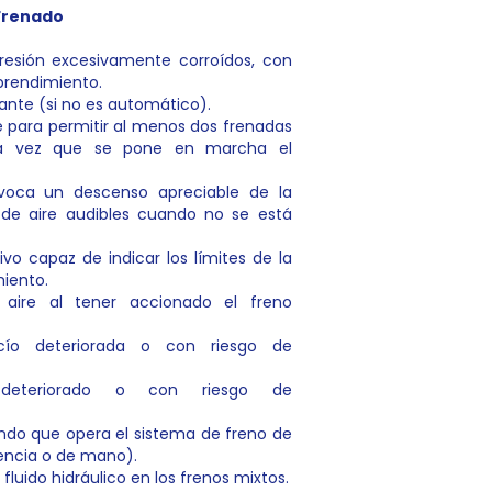
Frenado
resión excesivamente corroídos, con
prendimiento.
rante (si no es automático).
te para permitir al menos dos frenadas
na vez que se pone en marcha el
ovoca un descenso apreciable de la
 de aire audibles cuando no se está
tivo capaz de indicar los límites de la
iento.
 aire al tener accionado el freno
ío deteriorada o con riesgo de
eteriorado o con riesgo de
ndo que opera el sistema de freno de
ncia o de mano).
fluido hidráulico en los frenos mixtos.