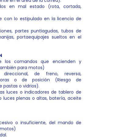
ente en el área de la correa).
zados en mal estado (rota, cortada,
e con lo estipulado en la licencia de
aciones, partes puntiagudas, tubos de
manijas, portaequipajes sueltos en el
N
de los comandos que encienden y
 también para motos)
ireccional, de freno, reversa,
adoras o de posición (Riesgo de
 pastas o vidrios).
las luces o indicadores de tablero de
luces plenas o altas, batería, aceite
cesivo o insuficiente, del mando de
 motos)
dal.