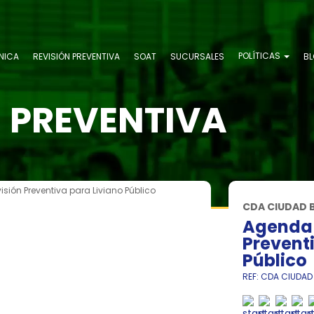
POLÍTICAS
NICA
REVISIÓN PREVENTIVA
SOAT
SUCURSALES
B
N PREVENTIVA
sión Preventiva para Liviano Público
CDA CIUDAD 
Agenda 
Preventi
Público
REF: CDA CIUDAD