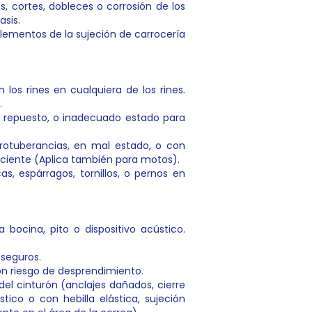
s, cortes, dobleces o corrosión de los
asis.
lementos de la sujeción de carrocería
 los rines en cualquiera de los rines.
.
 de repuesto, o inadecuado estado para
protuberancias, en mal estado, o con
iciente (Aplica también para motos).
s, espárragos, tornillos, o pernos en
a bocina, pito o dispositivo acústico.
 seguros.
on riesgo de desprendimiento.
del cinturón (anclajes dañados, cierre
stico o con hebilla elástica, sujeción