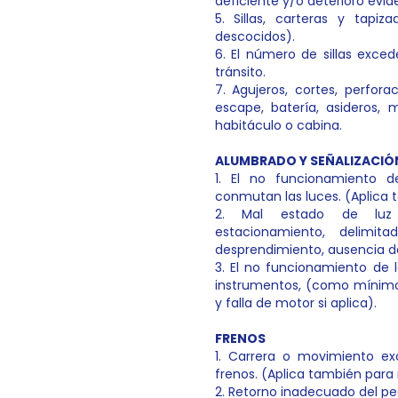
deficiente y/o deterioro evid
5. Sillas, carteras y tapi
descocidos).
6. El número de sillas exced
tránsito.
7. Agujeros, cortes, perfor
escape, batería, asideros, 
habitáculo o cabina.
ALUMBRADO Y SEÑALIZACIÓ
1. El no funcionamiento 
conmutan las luces. (Aplica
2. Mal estado de luz d
estacionamiento, delimit
desprendimiento, ausencia de
3. El no funcionamiento de 
instrumentos, (como mínimo 
y falla de motor si aplica).
FRENOS
1. Carrera o movimiento ex
frenos. (Aplica también para
2. Retorno inadecuado del pe