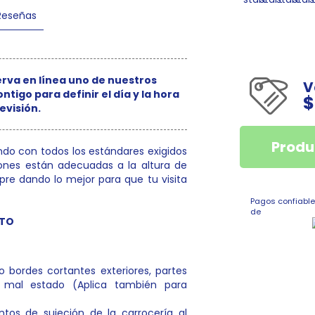
Reseñas
erva en línea uno de nuestros
V
tigo para definir el día y la hora
$
evisión.
Produ
ndo con todos los estándares exigidos
ciones están adecuadas a la altura de
mpre dando lo mejor para que tu visita
Pagos confiable
de
NTO
 o bordes cortantes exteriores, partes
 o mal estado (Aplica también para
tos de sujeción de la carrocería al