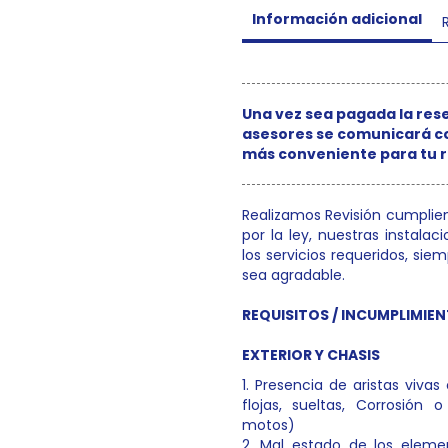
Información adicional
Una vez sea pagada la res
asesores se comunicará con
más conveniente para tu r
Realizamos Revisión cumplie
por la ley, nuestras instala
los servicios requeridos, sie
sea agradable.
REQUISITOS / INCUMPLIMIE
EXTERIOR Y CHASIS
1. Presencia de aristas vivas
flojas, sueltas, Corrosión
motos)
2. Mal estado de los elemen