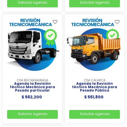
Solicitar agenda
Solicitar agenda
CDA BUCARAMANGA
CDA CALARCÁ
Agenda la Revisión
Agenda la Revisión
técnico Mecánica para
técnico Mecánica para
Pesado particular
Pesado Público
$ 562,200
$ 561,800
Solicitar agenda
Solicitar agenda