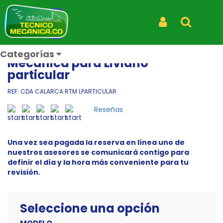
Inicio
Productos
Agenda la Revisión técnico Mecánica para Liviano particular
Iniciar Sesión
Buscar
CDA CALARCÁ
Agenda la Revisión técnico
Categorías
Mecánica para Liviano
particular
REF: CDA CALARCA RTM LPARTICULAR
Reseñas
Una vez sea pagada la reserva en línea uno de
nuestros asesores se comunicará contigo para
definir el día y la hora más conveniente para tu
revisión.
Seleccione una opción