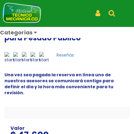
Inicio
Productos
Agenda Revisión Preventiva para Pesado Público
Iniciar Sesión
Buscar
CDA BUCARAMANGA
Agenda Revisión Preventiva
Categorías
para Pesado Público
Reseñas
Una vez sea pagada la reserva en línea uno de
nuestros asesores se comunicará contigo para
definir el día y la hora más conveniente para tu
revisión.
Valor