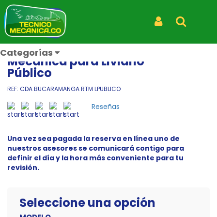
Inicio
Productos
Agenda la Revisión técnico Mecánica para Liviano Público
Iniciar Sesión
Buscar
CDA BUCARAMANGA
Agenda la Revisión técnico
Categorías
Mecánica para Liviano
Público
REF: CDA BUCARAMANGA RTM LPUBLICO
Reseñas
Una vez sea pagada la reserva en línea uno de
nuestros asesores se comunicará contigo para
definir el día y la hora más conveniente para tu
revisión.
Seleccione una opción