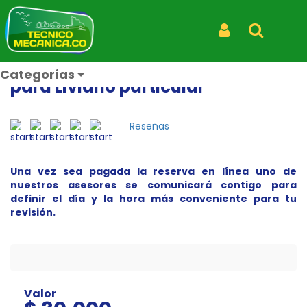
Inicio
Productos
Agenda Revisión Preventiva para Liviano particular
Iniciar Sesión
Buscar
CDA AUTOPISTA FLORIDABLANCA
Agenda Revisión Preventiva
Categorías
para Liviano particular
Reseñas
Una vez sea pagada la reserva en línea uno de
nuestros asesores se comunicará contigo para
definir el día y la hora más conveniente para tu
revisión.
Valor